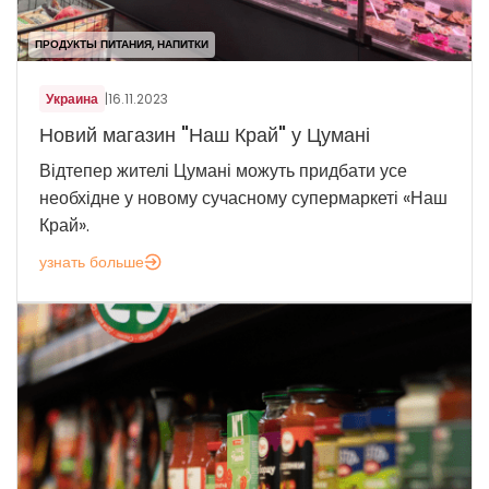
ПРОДУКТЫ ПИТАНИЯ, НАПИТКИ
Украина
|
16.11.2023
Новий магазин "Наш Край" у Цумані
Відтепер жителі Цумані можуть придбати усе
необхідне у новому сучасному супермаркеті «Наш
Край».
узнать больше