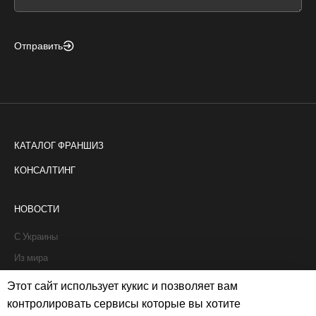
blank
Отправить
КАТАЛОГ ФРАНШИЗ
КОНСАЛТИНГ
НОВОСТИ
С Украины
Из мира
Интервью
Этот сайт использует кукис и позволяет вам
Истории франчайзи
контролировать сервисы которые вы хотите