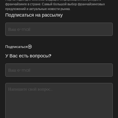
франчайзинге в стране. Самый большой выбор франчайзинговых
предложений и актуальные новости рынка.
Подписаться на рассылку
If
you
see
this,
Подписаться
leave
У Вас есть вопросы?
this
form
If
field
you
blank
see
this,
leave
this
form
field