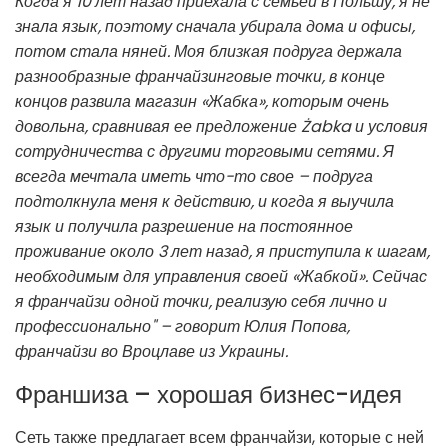
Когда я 10 лет назад приехала с семьей в Польшу, я не
знала язык, поэтому сначала убирала дома и офисы,
потом стала няней. Моя близкая подруга держала
разнообразные франчайзинговые точки, в конце
концов развила магазин «Жабка», которым очень
довольна, сравнивая ее предложение Żabka и условия
сотрудничества с другими торговыми сетями. Я
всегда мечтала иметь что-то свое – подруга
подтолкнула меня к действию, и когда я выучила
язык и получила разрешение на постоянное
проживание около 3 лет назад, я приступила к шагам,
необходимым для управления своей «Жабкой». Сейчас
я франчайзи одной точки, реализую себя лично и
профессионально" – говорит Юлия Попова,
франчайзи во Вроцлаве из Украины.
Франшиза – хорошая бизнес-идея
Сеть также предлагает всем франчайзи, которые с ней