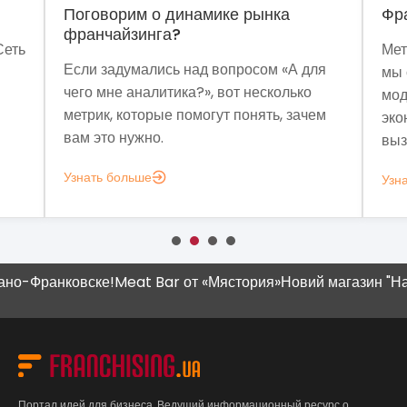
Поговорим о динамике рынка
Фр
франчайзинга?
Сеть
Мет
Если задумались над вопросом «А для
мы 
чего мне аналитика?», вот несколько
мод
метрик, которые помогут понять, зачем
эко
вам это нужно.
выз
Узнать больше
Узн
ранковске!
Meat Bar от «Мястория»
Новий магазин "Наш Кра
Портал идей для бизнеса. Ведущий информационный ресурс о