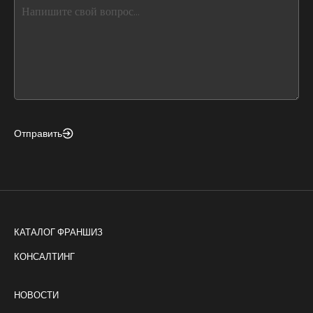
this,
leave
this
form
field
blank
Отправить
КАТАЛОГ ФРАНШИЗ
КОНСАЛТИНГ
НОВОСТИ