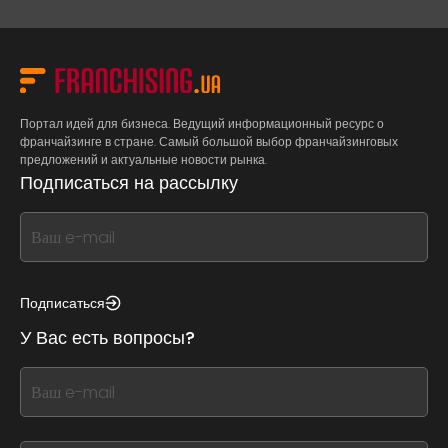
Портал идей для бизнеса. Ведущий информационный ресурс о
франчайзинге в стране. Самый большой выбор франчайзинговых
предложений и актуальные новости рынка.
Подписаться на рассылку
If
you
see
this,
Подписаться
leave
У Вас есть вопросы?
this
form
If
field
you
blank
see