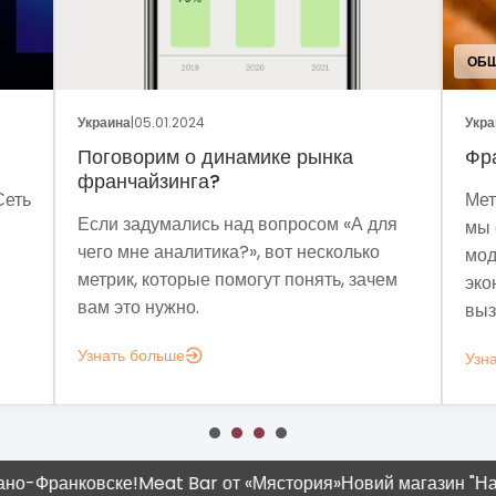
ОБЩ
Украина
|
05.01.2024
Укра
Поговорим о динамике рынка
Фр
франчайзинга?
Сеть
Мет
Если задумались над вопросом «А для
мы 
чего мне аналитика?», вот несколько
мод
метрик, которые помогут понять, зачем
эко
вам это нужно.
выз
Узнать больше
Узн
анковске!
Meat Bar от «Мястория»
Новий магазин "Наш Край