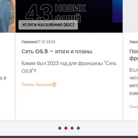
Украина
|
05.01.2024
ы.
Поговорим о динамике рынка
франчайзинга?
аншизы "Сеть
Если задумались над вопросом «А для
чего мне аналитика?», вот несколько
метрик, которые помогут понять, зачем
вам это нужно.
Узнать больше