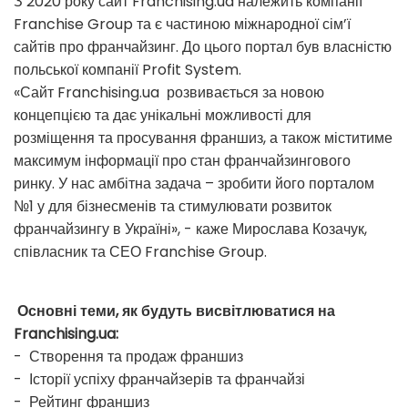
З 2020 року сайт Franchising.ua належить компанії
Franchise Group та є частиною міжнародної сім’ї
сайтів про франчайзинг. До цього портал був власністю
польської компанії Profit System.
«Сайт Franchising.ua розвивається за новою
концепцією та дає унікальні можливості для
розміщення та просування франшиз, а також міститиме
максимум інформації про стан франчайзингового
ринку. У нас амбітна задача – зробити його порталом
№1 у для бізнесменів та стимулювати розвиток
франчайзингу в Україні», - каже Мирослава Козачук,
співласник та СЕО Franchise Group.
Основні теми, як будуть висвітлюватися на
Franchising.ua:
- Створення та продаж франшиз
- Історії успіху франчайзерів та франчайзі
- Рейтинг франшиз