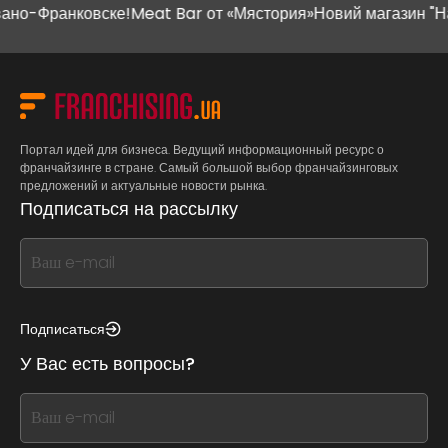
-Франковске!
Meat Bar от «Мястория»
Новий магазин "Наш К
Портал идей для бизнеса. Ведущий информационный ресурс о
франчайзинге в стране. Самый большой выбор франчайзинговых
предложений и актуальные новости рынка.
Подписаться на рассылку
If
you
see
this,
Подписаться
leave
У Вас есть вопросы?
this
form
If
field
you