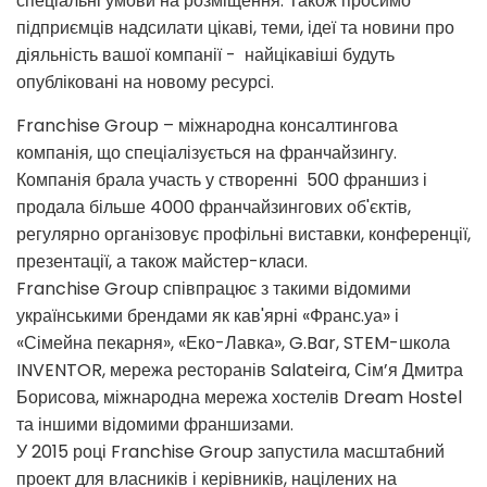
спеціальні умови на розміщення. Також просимо
підприємців надсилати цікаві, теми, ідеї та новини про
діяльність вашої компанії - найцікавіші будуть
опубліковані на новому ресурсі.
Franchise Group – міжнародна консалтингова
компанія, що спеціалізується на франчайзингу.
Компанія брала участь у створенні 500 франшиз і
продала більше 4000 франчайзингових об'єктів,
регулярно організовує профільні виставки, конференції,
презентації, а також майстер-класи.
Franchise Group співпрацює з такими відомими
українськими брендами як кав'ярні «Франс.уа» і
«Сімейна пекарня», «Еко-Лавка», G.Bar, STEM-школа
INVENTOR, мережа ресторанів Salateira, Сім’я Дмитра
Борисова, міжнародна мережа хостелів Dream Hostel
та іншими відомими франшизами.
У 2015 році Franchise Group запустила масштабний
проект для власників і керівників, націлених на