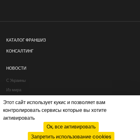
КАТАЛОГ ФРАНШИЗ
КОНСАЛТИНГ
НОВОСТИ
С Украины
Из мира
Интервью
Этот сайт использует кукис и позволяет вам
Истории франчайзи
контролировать сервисы которые вы хотите
активировать
Рапорты
Ок, все активировать
Запретить использование cookies