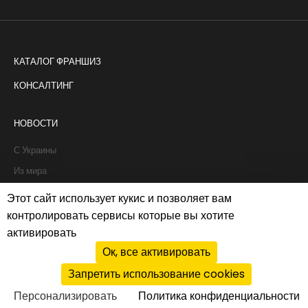
КАТАЛОГ ФРАНШИЗ
КОНСАЛТИНГ
НОВОСТИ
С Украины
Из мира
Интервью
Этот сайт использует кукис и позволяет вам
Истории франчайзи
контролировать сервисы которые вы хотите
активировать
Рапорты
Ок, все активировать
Запретить использование cookies
Политика cookies
|
Privacy policy
Персонализировать
Политика конфиденциальности
© 2026 PROFIT system. All rights reserved.