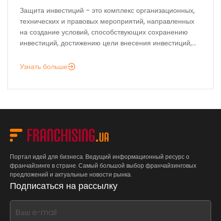
Защита инвестиций - это комплекс организационных,
технических и правовых мероприятий, направленных
на создание условий, способствующих сохранению
инвестиций, достижению цели внесения инвестиций,...
Узнать больше
Портал идей для бизнеса. Ведущий информационный ресурс о
франчайзинге в стране. Самый большой выбор франчайзинговых
предложений и актуальные новости рынка.
Подписаться на рассылку
If
you