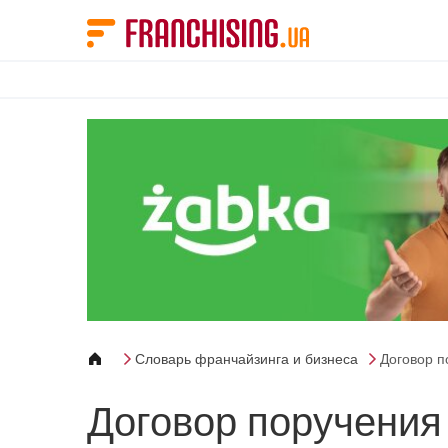
Панель управления cookies
Словарь франчайзинга и бизнеса
Договор п
Договор поручения