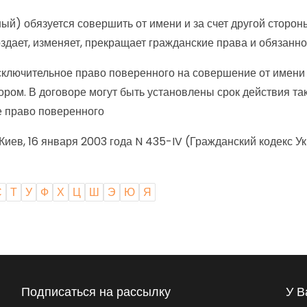
ый) обязуется совершить от имени и за счет другой стор
здает, изменяет, прекращает гражданские права и обязанно
ключительное право поверенного на совершение от имени и
ром. В договоре могут быть установлены срок действия та
е право поверенного
, 16 января 2003 года N 435-IV (Гражданский кодекс Укр
С
Т
У
Ф
Х
Ц
Ш
Э
Ю
Я
Подписаться на рассылку
У В