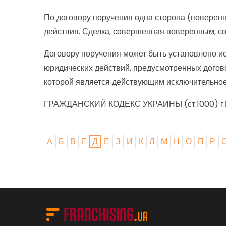
По договору поручения одна сторона (поверенн
действия. Сделка, совершенная поверенным, со
Договору поручения может быть установлено ис
юридических действий, предусмотренных догово
которой является действующим исключительно
ГРАЖДАНСКИЙ КОДЕКС УКРАИНЫ (ст.1000) г.Киев
А
Б
В
Г
Д
Е
З
И
К
Л
М
Н
О
П
Р