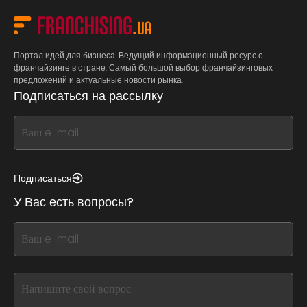
Портал идей для бизнеса. Ведущий информационный ресурс о
франчайзинге в стране. Самый большой выбор франчайзинговых
предложений и актуальные новости рынка.
Подписаться на рассылку
If
you
see
this,
Подписаться
leave
У Вас есть вопросы?
this
form
If
field
you
blank
see
this,
leave