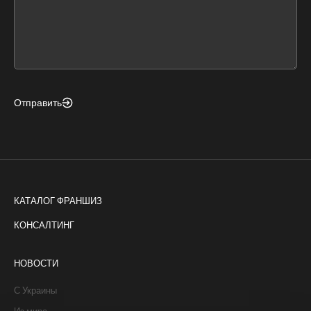
this
form
field
blank
Отправить
КАТАЛОГ ФРАНШИЗ
КОНСАЛТИНГ
НОВОСТИ
С Украины