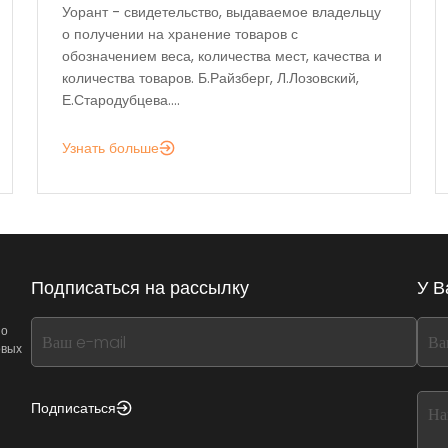
Уорант - свидетельство, выдаваемое владельцу
о получении на хранение товаров с
обозначением веса, количества мест, качества и
количества товаров. Б.Райзберг, Л.Лозовский,
Е.Стародубцева....
Узнать больше
Подписаться на рассылку
У В
If
If
 о
овых
you
you
see
see
this,
this
Подписаться
leave
lea