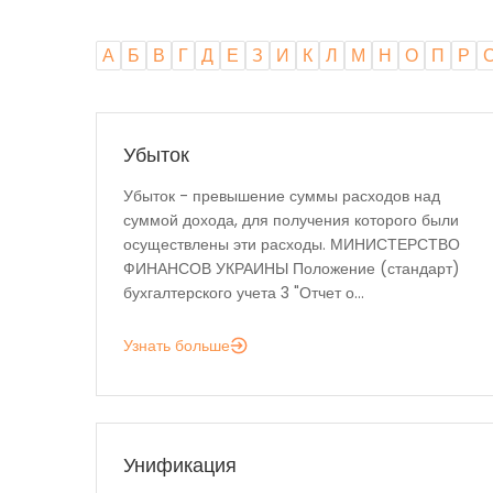
А
Б
В
Г
Д
Е
З
И
К
Л
М
Н
О
П
Р
Убыток
Убыток - превышение суммы расходов над
суммой дохода, для получения которого были
осуществлены эти расходы. МИНИСТЕРСТВО
ФИНАНСОВ УКРАИНЫ Положение (стандарт)
бухгалтерского учета 3 "Отчет о...
Узнать больше
Унификация