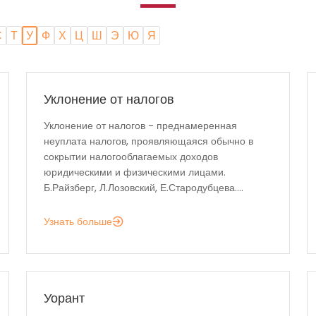
С
Т
У
Ф
Х
Ц
Ш
Э
Ю
Я
Уклонение от налогов
Уклонение от налогов - преднамеренная
неуплата налогов, проявляющаяся обычно в
сокрытии налогооблагаемых доходов
юридическими и физическими лицами.
Б.Райзберг, Л.Лозовский, Е.Стародубцева....
Узнать больше
Уорант