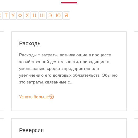
С
Т
У
Ф
Х
Ц
Ш
Э
Ю
Я
Расходы
Расходы - затраты, возникающие в процессе
хозяйственной деятельности, приводящие к
уменьшению средств предприятия или
увеличению его долговых обязательств. Обычно
это затраты, связанные с...
Узнать больше
Реверсия