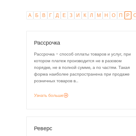
А
Б
В
Г
Д
Е
З
И
К
Л
М
Н
О
П
Р
Рассрочка
Рассрочка - способ оплаты товаров и услуг, при
котором платеж производится не в разовом
порядке, не в полной сумме, а по частям. Такая
форма наиболее распространена при продаже
розничных товаров в...
Узнать больше
Реверс