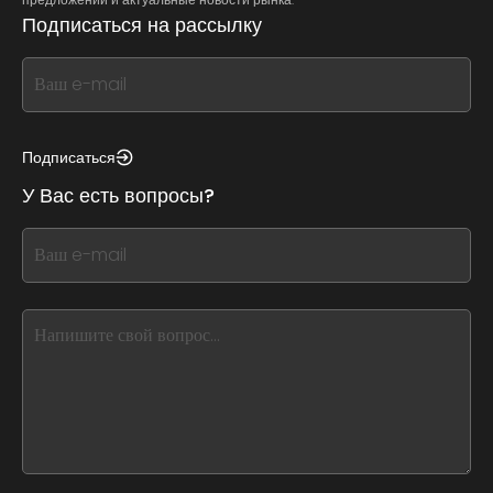
Подписаться на рассылку
If
you
see
this,
Подписаться
leave
У Вас есть вопросы?
this
form
If
field
you
blank
see
this,
leave
this
form
field
blank