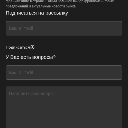
франчайзинге в стране. Самый большой выбор франчайзинговых
предложений и актуальные новости рынка.
Подписаться на рассылку
If
you
see
this,
Подписаться
leave
У Вас есть вопросы?
this
form
If
field
you
blank
see
this,
leave
this
form
field
blank