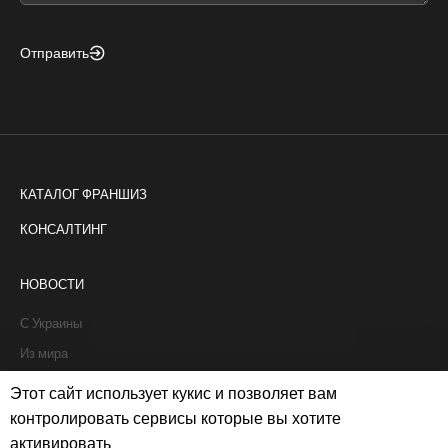
Отправить
КАТАЛОГ ФРАНШИЗ
КОНСАЛТИНГ
НОВОСТИ
С Украины
Из мира
Интервью
Этот сайт использует кукис и позволяет вам
Истории франчайзи
контролировать сервисы которые вы хотите
активировать
Рапорты