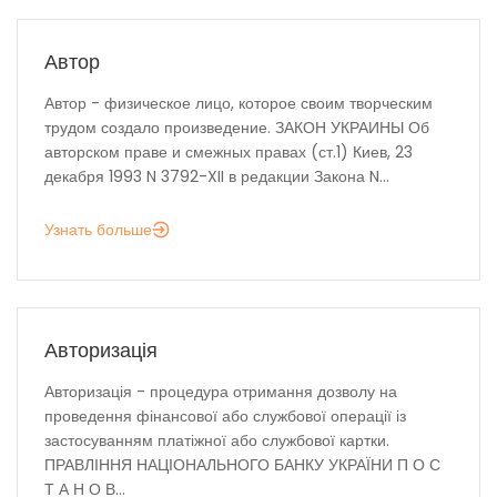
Автор
Автор - физическое лицо, которое своим творческим
трудом создало произведение. ЗАКОН УКРАИНЫ Об
авторском праве и смежных правах (ст.1) Киев, 23
декабря 1993 N 3792-XII в редакции Закона N...
Узнать больше
Авторизація
Авторизація - процедура отримання дозволу на
проведення фінансової або службової операції із
застосуванням платіжної або службової картки.
ПРАВЛІННЯ НАЦІОНАЛЬНОГО БАНКУ УКРАЇНИ П О С
Т А Н О В...