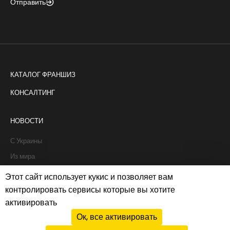
Отправить
КАТАЛОГ ФРАНШИЗ
КОНСАЛТИНГ
НОВОСТИ
С Украины
Из мира
Интервью
Этот сайт использует кукис и позволяет вам
Истории франчайзи
контролировать сервисы которые вы хотите
активировать
Рапорты
Ок, все активировать