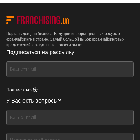
Портал идей для бизнеса. Ведущий информационный ресурс о
франчайзинге в стране. Самый большой выбор франчайзинговых
предложений и актуальные новости рынка.
Подписаться на рассылку
If
you
see
this,
Подписаться
leave
У Вас есть вопросы?
this
form
If
field
you
blank
see
this,