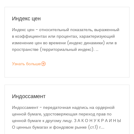
Индекс цен
Индекс цен - относительный показатель, выраженный
в коэффициентах или процентах, характеризующий
изменение цен во времени (индекс динамики) или в
пространстве (территориальный индекс). ...
Узнать больше
Индоссамент
Индоссамент - передаточная надпись на ордерной
ценной бумаге, удостоверяющая переход прав по
ценной бумаге к другому лицу. З А К О Н У К Р А И Н Ы
О ценных бумагах и фондовом рынке (ст.1) г....