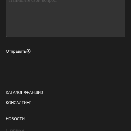
leave
this
form
field
blank
Отправить
КАТАЛОГ ФРАНШИЗ
КОНСАЛТИНГ
НОВОСТИ
С Украины