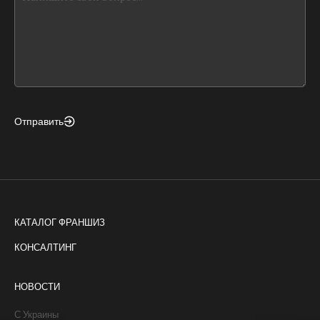
leave
this
form
field
blank
Отправить
КАТАЛОГ ФРАНШИЗ
КОНСАЛТИНГ
НОВОСТИ
С Украины