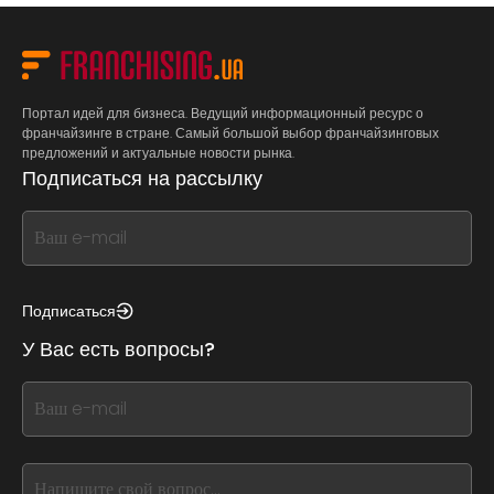
Портал идей для бизнеса. Ведущий информационный ресурс о
франчайзинге в стране. Самый большой выбор франчайзинговых
предложений и актуальные новости рынка.
Подписаться на рассылку
If
you
see
this,
Подписаться
leave
У Вас есть вопросы?
this
form
If
field
you
blank
see
this,