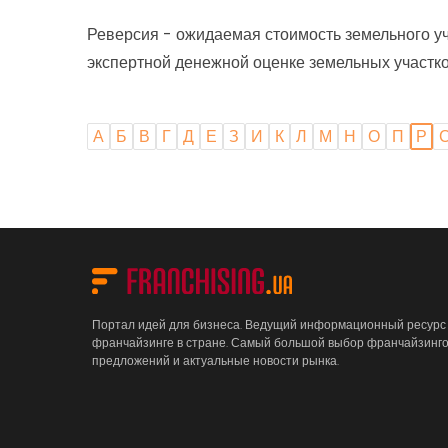
Реверсия - ожидаемая стоимость земельного уч
экспертной денежной оценке земельных участков (
А
Б
В
Г
Д
Е
З
И
К
Л
М
Н
О
П
Р
Портал идей для бизнеса. Ведущий информационный ресурс
франчайзинге в стране. Самый большой выбор франчайзинг
предложений и актуальные новости рынка.