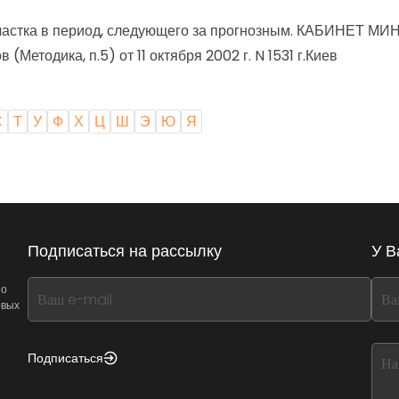
астка в период, следующего за прогнозным.
КАБИНЕТ МИ
Методика, п.5) от 11 октября 2002 г. N 1531 г.Киев
С
Т
У
Ф
Х
Ц
Ш
Э
Ю
Я
Подписаться на рассылку
У В
If
If
 о
овых
you
you
see
see
this,
this
Подписаться
leave
lea
this
this