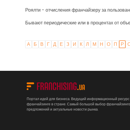
Роялти - отчисления франчайзеру за пользован
Бывают периодические или в процентах от объ
А
Б
В
Г
Д
Е
З
И
К
Л
М
Н
О
П
Р
Портал идей для бизнеса. Ведущий информационный ресурс
франчайзинге в стране. Самый большой выбор франчайзинг
предложений и актуальные новости рынка.