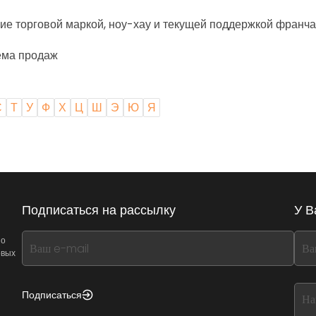
ие торговой маркой, ноу-хау и текущей поддержкой франча
ема продаж
С
Т
У
Ф
Х
Ц
Ш
Э
Ю
Я
Подписаться на рассылку
У В
If
If
 о
овых
you
you
see
see
this,
this
Подписаться
leave
lea