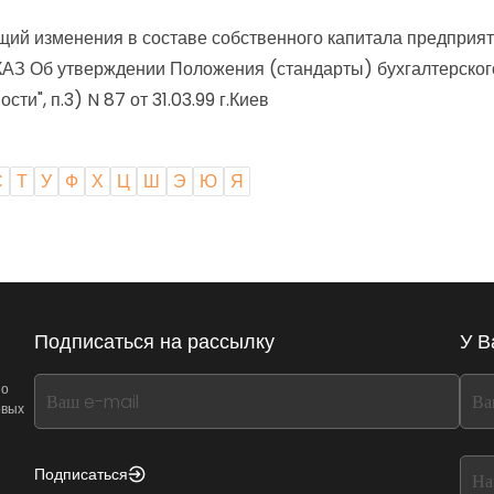
щий изменения в составе собственного капитала предприяти
утверждении Положения (стандарты) бухгалтерского уч
ти", п.3) N 87 от 31.03.99 г.Киев
С
Т
У
Ф
Х
Ц
Ш
Э
Ю
Я
Подписаться на рассылку
У В
If
If
 о
овых
you
you
see
see
this,
this
Подписаться