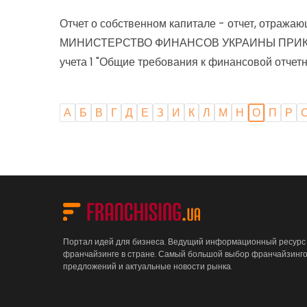
Отчет о собственном капитале - отчет, отражаю
МИНИСТЕРСТВО ФИНАНСОВ УКРАИНЫ ПРИКАЗ Об 
учета 1 "Общие требования к финансовой отчетнос
А
Б
В
Г
Д
Е
З
И
К
Л
М
Н
О
П
Р
Портал идей для бизнеса. Ведущий информационный ресурс
франчайзинге в стране. Самый большой выбор франчайзинг
предложений и актуальные новости рынка.