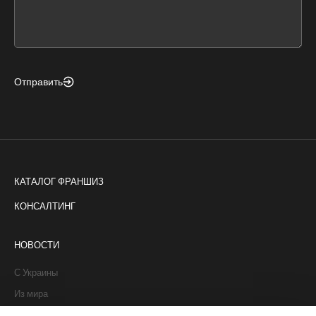
form
field
blank
Отправить
КАТАЛОГ ФРАНШИЗ
КОНСАЛТИНГ
НОВОСТИ
С Украины
Из мира
Интервью