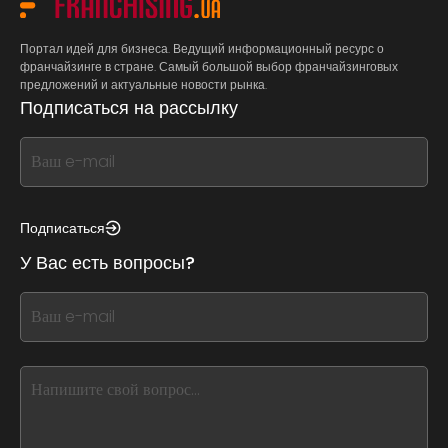
Портал идей для бизнеса. Ведущий информационный ресурс о
франчайзинге в стране. Самый большой выбор франчайзинговых
предложений и актуальные новости рынка.
Подписаться на рассылку
If
you
see
this,
Подписаться
leave
У Вас есть вопросы?
this
form
If
field
you
blank
see
this,
leave
this