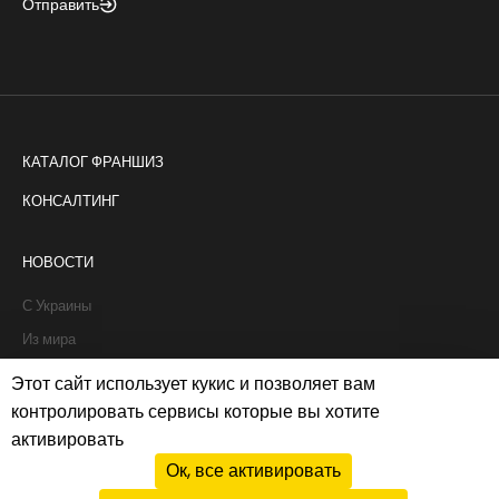
Отправить
КАТАЛОГ ФРАНШИЗ
КОНСАЛТИНГ
НОВОСТИ
С Украины
Из мира
Интервью
Этот сайт использует кукис и позволяет вам
Истории франчайзи
контролировать сервисы которые вы хотите
активировать
Рапорты
Ок, все активировать