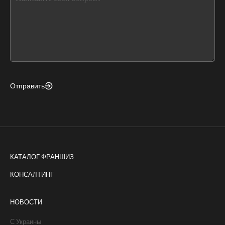
leave
this
form
field
blank
Отправить
КАТАЛОГ ФРАНШИЗ
КОНСАЛТИНГ
НОВОСТИ
С Украины