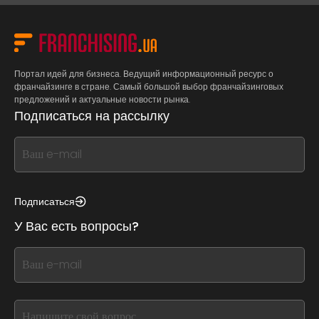
Портал идей для бизнеса. Ведущий информационный ресурс о
франчайзинге в стране. Самый большой выбор франчайзинговых
предложений и актуальные новости рынка.
Подписаться на рассылку
If
you
see
this,
Подписаться
leave
У Вас есть вопросы?
this
form
If
field
you
blank
see
this,