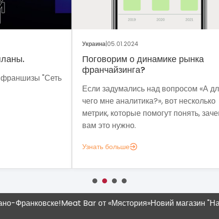
ОБЩ
Украина
|
05.01.2024
Укра
Поговорим о динамике рынка
Фр
франчайзинга?
Сеть
Мет
Если задумались над вопросом «А для
мы 
чего мне аналитика?», вот несколько
мод
метрик, которые помогут понять, зачем
эко
вам это нужно.
выз
Узнать больше
Узн
ранковске!
Meat Bar от «Мястория»
Новий магазин "Наш Кра