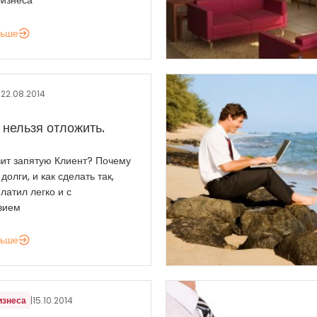
бизнеса
льше
|
22.08.2014
 нельзя отложить.
вит запятую Клиент? Почему
долги, и как сделать так,
латил легко и с
вием
льше
изнеса
|
15.10.2014