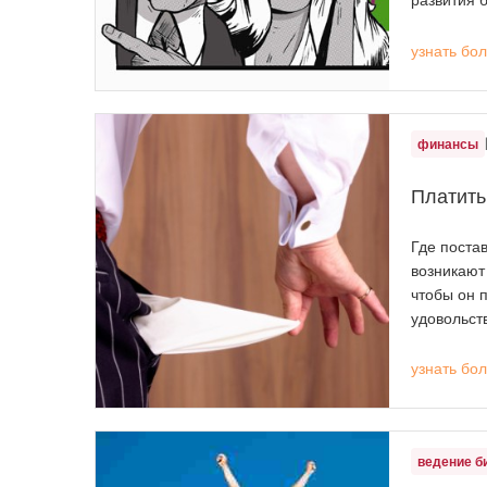
развития 
узнать бо
финансы
Платить
Где поста
возникают 
чтобы он п
удовольст
узнать бо
ведение б