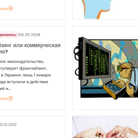
льше
франшизы
|
05.05.2008
зинг или коммерческая
ия?
ое законодательство,
егулирует франчайзинг,
 в Украине лишь 1 января
огда вступили в действие
й и...
льше
13.01.2010