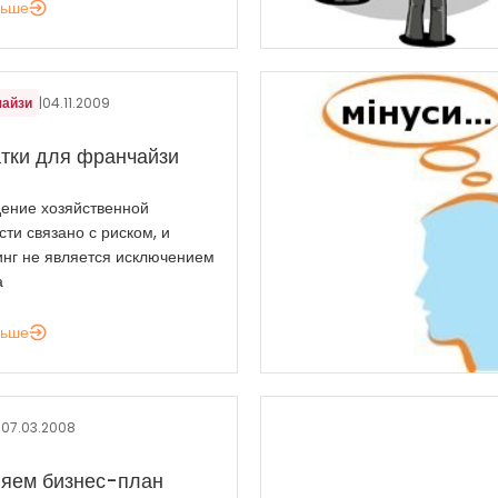
льше
чайзи
|
04.11.2009
тки для франчайзи
ение хозяйственной
ти связано с риском, и
нг не является исключением
а
льше
|
07.03.2008
яем бизнес-план