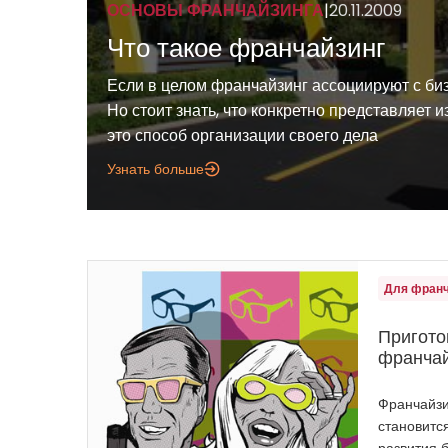
ОСНОВЫ ФРАНЧАЙЗИНГА
|
20.11.2009
Что такое франчайзинг
Если в целом франчайзинг ассоциируют с биз
Но стоит знать, что конкретно представляет 
это способ организации своего дела
Узнать больше
Для фран
Пригото
франча
Франчайзи
становитс