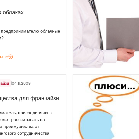
в облаках
 предпринимателю облачные
и?
льше
чайзи
|
04.11.2009
ества для франчайзи
матель, присоединяясь к
может рассчитывать на
е преимущества от
нгового сотрудничества