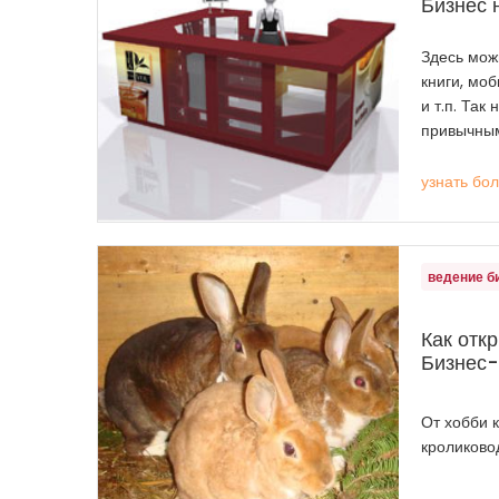
Бизнес 
Здесь можн
книги, мо
и т.п. Так
привычным
узнать бо
ведение б
Как отк
Бизнес-
От хобби к
кроликово