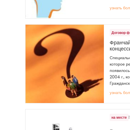
узнать бо
Договор 
Франчай
концесс
Специальн
которое р
появилось
2004 г., к
Граждански
узнать бо
на месте
|