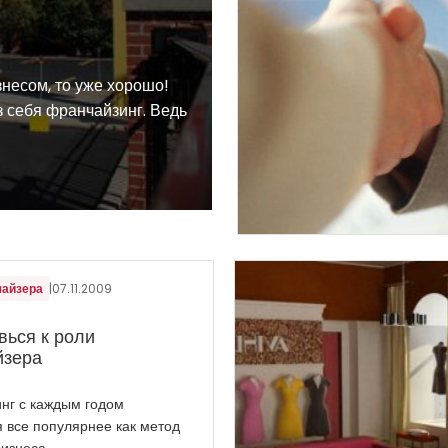
несом, то уже хорошо!
из себя франчайзинг. Ведь
чайзера
|
07.11.2009
вься к роли
йзера
нг с каждым годом
я все популярнее как метод