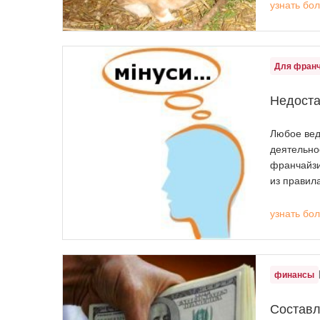
узнать бо
Для фран
Недоста
Любое вед
деятельнос
франчайзи
из правил
узнать бо
финансы
Составл