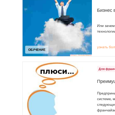
Бизнес 
Или зачем
технологи
узнать бо
ОБУЧЕНИЕ
Для фран
Преимущ
Предприни
системе, 
следующи
франчайзи