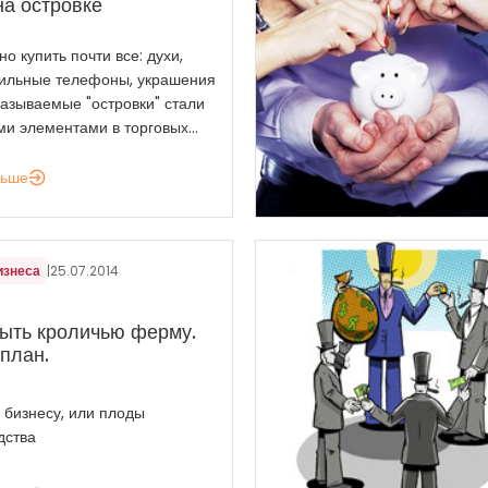
на островке
о купить почти все: духи,
бильные телефоны, украшения
 называемые "островки" стали
и элементами в торговых...
льше
изнеса
|
25.07.2014
рыть кроличью ферму.
план.
 бизнесу, или плоды
дства