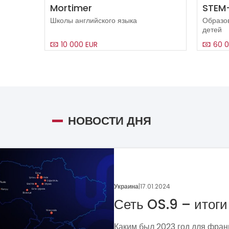
Mortimer
STEM
Школы английского языка
Образо
детей
10 000 EUR
60 0
НОВОСТИ ДНЯ
Украина
|
05.01.2024
Поговорим о динамике
франчайзинга?
Если задумались над вопросом «А д