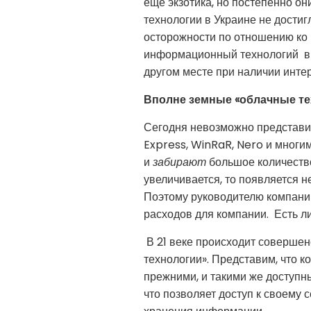
еще экзотика, но постепенно он
технологии в Украине не дости
осторожности по отношению ко
информационный технологий в б
другом месте при наличии интер
Вполне земные
«облачные те
Сегодня невозможно представит
Express, WinRaR, Nero и многи
и
забирают
большое количество
увеличивается, то появляется 
Поэтому руководителю компании
расходов для компании. Есть ли
В 21 веке происходит соверше
технологии». Представим, что к
прежними, и такими же доступн
что позволяет доступ к своему 