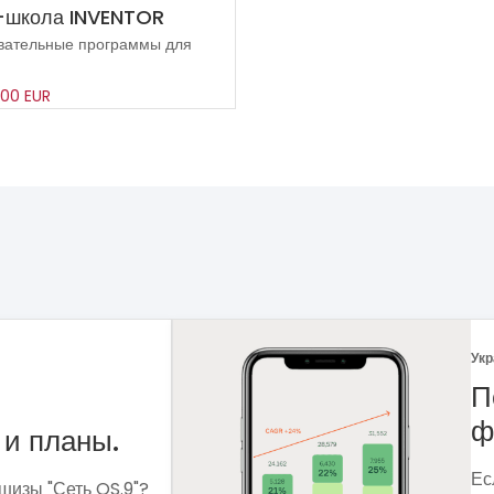
-школа INVENTOR
вательные программы для
00 EUR
Укр
 рынка
Ф
Ме
сф
ля чего мне