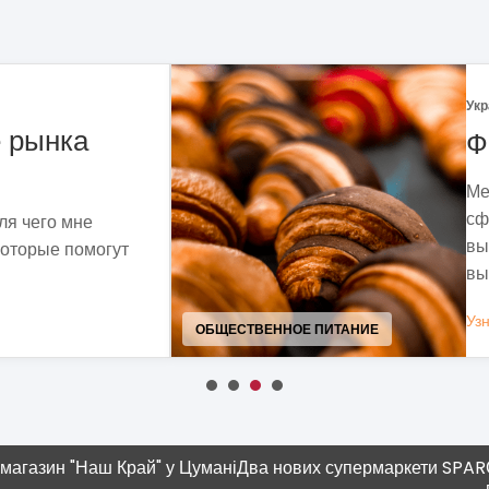
Украина
|
29.12.2
а
Франшиз
Методом соб
сформировал
е
выдерживающ
омогут
вызовы совр
Узнать больше
ОБЩЕСТВЕННОЕ ПИТАНИЕ
аш Край" у Цумані
Два нових супермаркети SPAR
Современн
плюшка"