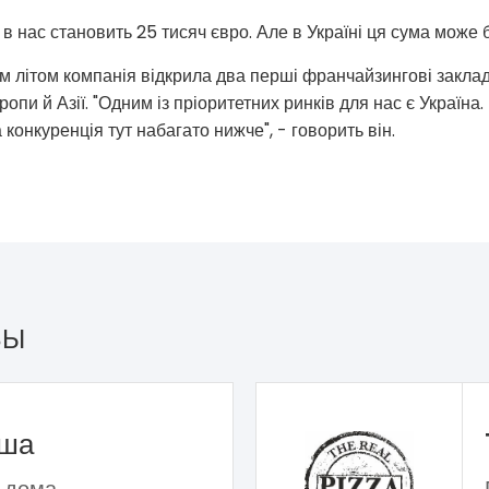
 нас становить 25 тисяч євро. Але в Україні ця сума може бу
м літом компанія відкрила два перші франчайзингові заклади
ропи й Азії. "Одним із пріоритетних ринків для нас є Україна
а конкуренція тут набагато нижче", - говорить він.
ЗЫ
ьша