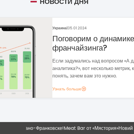
НОВОСТИ ДНЯ
Украина
|
05.01.2024
Поговорим о динамике рынк
франчайзинга?
Если задумались над вопросом «А для чего мн
аналитика?», вот несколько метрик, которые п
понять, зачем вам это нужно.
Узнать больше
вано-Франковске!
Meat Bar от «Мястория»
Новий магазин "Н