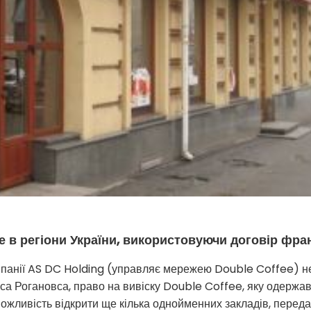
е в регіони України, використовуючи договір фра
омпанії AS DC Holding (управляє мережею Double Coffee) н
а Рогановса, право на вивіску Double Coffee, яку одержав
ожливість відкрити ще кілька однойменних закладів, перед