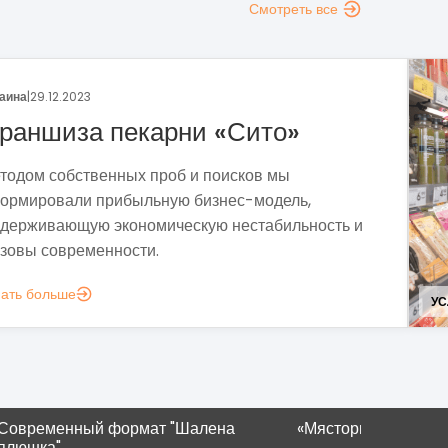
Смотреть все
023
а пекарни «Сито»
ственных проб и поисков мы
и прибыльную бизнес-модель,
ую экономическую нестабильность и
еменности.
УСЛУГИ НАСЕЛ
ый формат "Шалена
«Мястория» в Ивано-Франковс