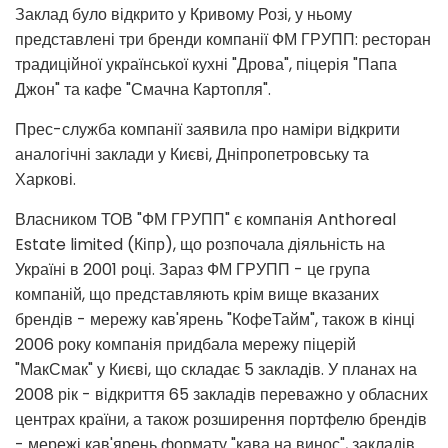
Заклад було відкрито у Кривому Розі, у ньому
представлені три бренди компанії ФМ ГРУПП: ресторан
традиційної української кухні "Дрова", піцерія "Папа
Джон" та кафе "Смачна Картопля".
Прес-служба компанії заявила про наміри відкрити
аналогічні заклади у Києві, Дніпропетровську та
Харкові.
Власником ТОВ "ФМ ГРУПП" є компанія Anthoreal
Estate limited (Кіпр), що розпочала діяльність на
Україні в 2001 році. Зараз ФМ ГРУПП - це група
компаній, що представляють крім вище вказаних
брендів - мережу кав'ярень "КофеТайм", також в кінці
2006 року компанія придбала мережу піцерій
"МакСмак" у Києві, що складає 5 закладів. У планах на
2008 рік - відкриття 65 закладів переважно у обласних
центрах країни, а також розширення портфелю брендів
- мережі кав'ярень формату "кава на винос", закладів