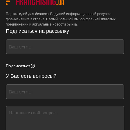
Портал идей для бизнеса. Ведущий информационный ресурс о
франчайзинге в стране. Самый большой выбор франчайзинговых
предложений и актуальные новости рынка.
Подписаться на рассылку
If
you
see
this,
Подписаться
leave
У Вас есть вопросы?
this
form
If
field
you
blank
see
this,
leave
this