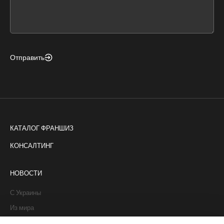
form
field
blank
Отправить
КАТАЛОГ ФРАНШИЗ
КОНСАЛТИНГ
НОВОСТИ
С Украины
Из мира
Интервью