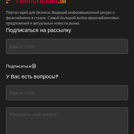
Портал идей для бизнеса. Ведущий информационный ресурс о
франчайзинге в стране. Самый большой выбор франчайзинговых
предложений и актуальные новости рынка.
Подписаться на рассылку
If
you
see
this,
Подписаться
leave
У Вас есть вопросы?
this
form
If
field
you
blank
see
this,
leave
this
form