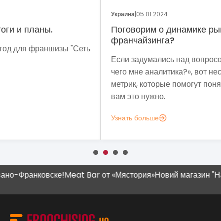
Украина
|
05.01.2024
Укра
Поговорим о динамике рынка
Фр
франчайзинга?
Сеть
Мет
Если задумались над вопросом «А для
мы 
чего мне аналитика?», вот несколько
мод
метрик, которые помогут понять, зачем
эко
вам это нужно.
выз
Узнать больше
Узн
-Франковске!
Meat Bar от «Мястория»
Новий магазин "Наш К