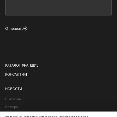
field
blank
Отправить
КАТАЛОГ ФРАНШИЗ
КОНСАЛТИНГ
НОВОСТИ
С Украины
Из мира
Интервью