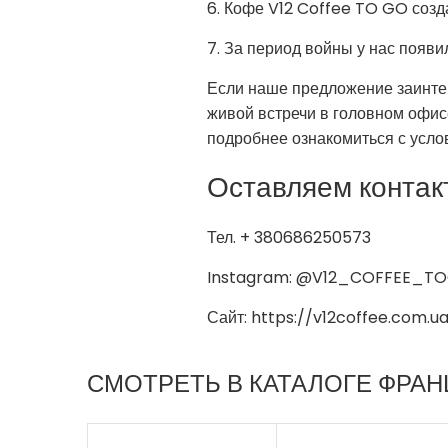
6️. Кофе V12 Coffee TO GO созд
7️. За период войны у нас поя
Если наше предложение заинтер
живой встречи в головном офис
подробнее ознакомиться с усло
Оставляем контак
Тел. + 380686250573
Instagram: @V12_COFFEE_T
Сайт: https://v12coffee.com.u
СМОТРЕТЬ В КАТАЛОГЕ ФРА