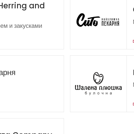
 Herring and
лем и закусками
арня