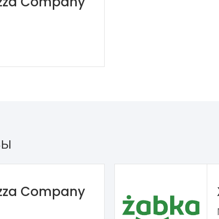
izza Company
ЗЫ
izza Company