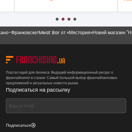
-Франковске!
Meat Bar от «Мястория»
Новий магазин "Наш К
Портал идей для бизнеса. Ведущий информационный ресурс о
франчайзинге в стране. Самый большой выбор франчайзинговых
предложений и актуальные новости рынка.
Подписаться на рассылку
If
you
see
this,
Подписаться
leave