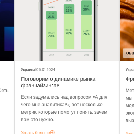
ОБЩ
Украина
|
05.01.2024
Укра
Поговорим о динамике рынка
Фр
франчайзинга?
Сеть
Мет
Если задумались над вопросом «А для
мы 
чего мне аналитика?», вот несколько
мод
метрик, которые помогут понять, зачем
эко
вам это нужно.
выз
Узнать больше
Узн