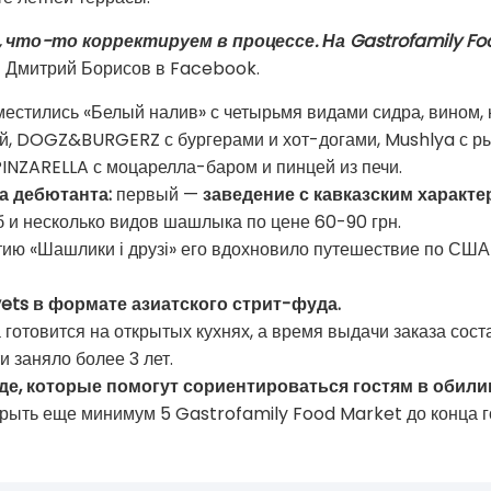
что-то корректируем в процессе. На Gastrofamily Fo
я Дмитрий Борисов в Facebook.
местились «Белый налив» с четырьмя видами сидра, вином, 
й, DOGZ&BURGERZ с бургерами и хот-догами, Mushlya с ры
INZARELLA с моцарелла-баром и пинцей из печи.
а дебютанта:
первый —
заведение с кавказским характе
б и несколько видов шашлыка по цене 60-90 грн.
ытию «Шашлики і друзі» его вдохновило путешествие по СШ
ets в формате азиатского стрит-фуда.
 готовится на открытых кухнях, а время выдачи заказа сос
и заняло более 3 лет.
е, которые помогут сориентироваться гостям в обили
рыть еще минимум 5 Gastrofamily Food Market до конца г