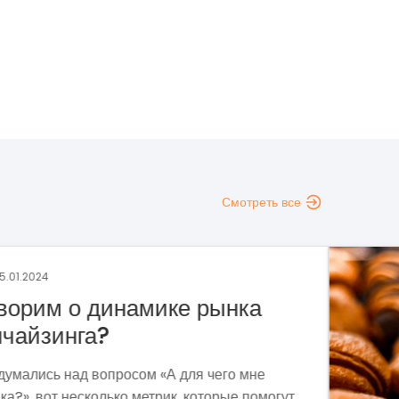
Смотреть все
аина
|
29.12.2023
раншиза пекарни «Сито»
тодом собственных проб и поисков мы
ормировали прибыльную бизнес-модель,
держивающую экономическую нестабильность и