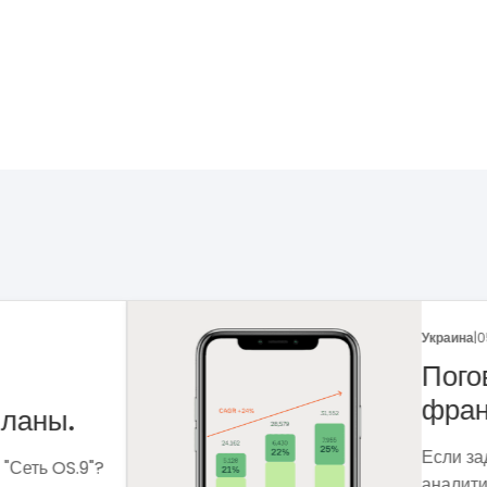
Укр
 рынка
Ф
Ме
сф
ля чего мне
вы
 которые помогут