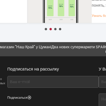
вы
Уз
ОБЩЕСТВЕННОЕ ПИТАНИЕ
аш Край" у Цумані
Два нових супермаркети SPAR
Современн
плюшка"
Подписаться на рассылку
У В
If
If
 о
овых
you
you
see
see
this,
this
Подписаться
leave
lea