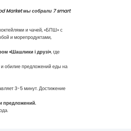
od Market мы собрали 7 smart
коктейлями и чачей, «БПШ» с
бой и морепродуктами,
ром «Шашлики і друзі»
, где
А и обилие предложений еды на
тавляет 3-5 минут. Достижение
и предложений.
ода.