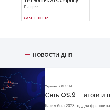
The Real Pizza Company
Пицерии
50 000 EUR
НОВОСТИ ДНЯ
Украина
|
05.01.2024
Поговорим о динамике
франчайзинга?
Если задумались над вопросом «А д
аналитика?», вот несколько метрик,