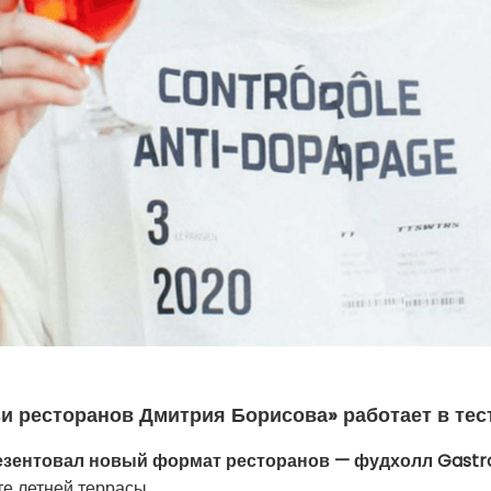
и ресторанов Дмитрия Борисова» работает в тес
езентовал новый формат ресторанов — фудхолл Gastro
те летней террасы.