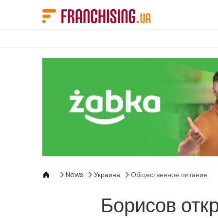
Панель управления cookies
News
Украина
Общественное питание
Борисов отк