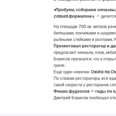
«
Пробуем, собираем отзывы, 
casual форматов»,
— делитс
На площади 700 кв. метров раз
беляшами, пончиками и шаурмо
рыбными стейками и роллами, P
Презентовал ресторатор и дв
предлагают хинкали, плов, кеба
Борисов признался, что к откр
гриле.
Еще один новичок:
Oxota na Ov
По словам ресторатора, вся еда
такой скорости у ресторанов сет
Фишка фудхолла — гиды по ед
Дмитрий Борисов пообещал отк