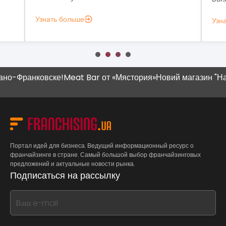
Узнать больше
Узн
Франковске!
Meat Bar от «Мястория»
Новий магазин "Наш Кр
Портал идей для бизнеса. Ведущий информационный ресурс о
франчайзинге в стране. Самый большой выбор франчайзинговых
предложений и актуальные новости рынка.
Подписаться на рассылку
If
you
see