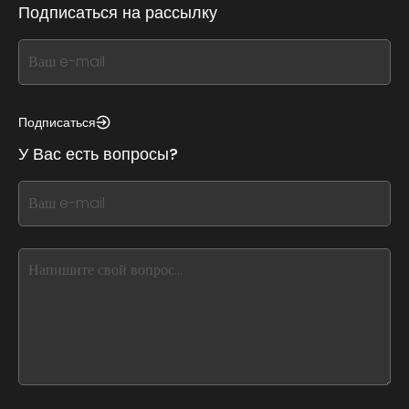
Подписаться на рассылку
If
you
see
this,
Подписаться
leave
У Вас есть вопросы?
this
form
If
field
you
blank
see
this,
leave
this
form
field
blank