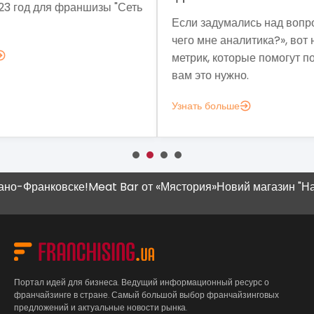
Сеть
Мет
Если задумались над вопросом «А для
мы 
чего мне аналитика?», вот несколько
мод
метрик, которые помогут понять, зачем
эко
вам это нужно.
выз
Узнать больше
Узн
Франковске!
Meat Bar от «Мястория»
Новий магазин "Наш Кр
Портал идей для бизнеса. Ведущий информационный ресурс о
франчайзинге в стране. Самый большой выбор франчайзинговых
предложений и актуальные новости рынка.