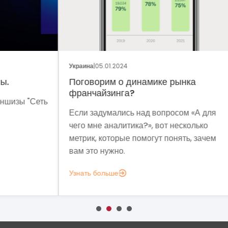
ОБЩ
Украина
|
05.01.2024
Укра
Поговорим о динамике рынка
Фр
франчайзинга?
Сеть
Мет
Если задумались над вопросом «А для
мы 
чего мне аналитика?», вот несколько
мод
метрик, которые помогут понять, зачем
эко
вам это нужно.
выз
Узнать больше
Узн