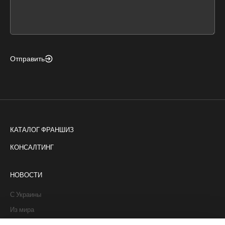
form
field
blank
Отправить
КАТАЛОГ ФРАНШИЗ
КОНСАЛТИНГ
НОВОСТИ
С Украины
Из мира
Интервью