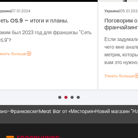
Украина
|
05.01.2024
Укра
Поговорим о динамике рынка
Фр
франчайзинга?
Сеть
Мет
Если задумались над вопросом «А для
мы 
чего мне аналитика?», вот несколько
мод
метрик, которые помогут понять, зачем
эко
вам это нужно.
выз
Узнать больше
Узн
-Франковске!
Meat Bar от «Мястория»
Новий магазин "Наш Кр