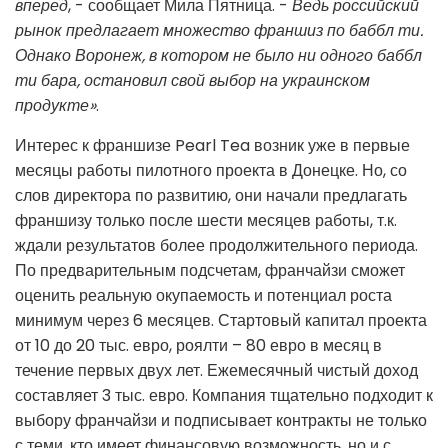
вперед
, - сообщает Мила Пятница. -
Ведь российский
рынок предлагает множество франшиз по баббл ти.
Однако Воронеж, в котором не было ни одного баббл
ти бара, остановил свой выбор на украинском
продукте»
.
Интерес к франшизе Pearl Tea возник уже в первые
месяцы работы пилотного проекта в Донецке. Но, со
слов директора по развитию, они начали предлагать
франшизу только после шести месяцев работы, т.к.
ждали результатов более продолжительного периода.
По предварительным подсчетам, франчайзи сможет
оценить реальную окупаемость и потенциал роста
минимум через 6 месяцев. Стартовый капитал проекта
от 10 до 20 тыс. евро, роялти – 80 евро в месяц в
течение первых двух лет. Ежемесячный чистый доход
составляет 3 тыс. евро. Компания тщательно подходит к
выбору франчайзи и подписывает контракты не только
с теми, кто имеет финансовую возможность, но и с