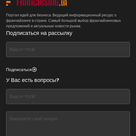
Портал идей для бизнеса. Ведущий информационный ресурс о
франчайзинге в стране. Самый большой выбор франчайзинговых
предложений и актуальные новости рынка.
Подписаться на рассылку
If
you
see
this,
Подписаться
leave
У Вас есть вопросы?
this
form
If
field
you
blank
see
this,
leave
this