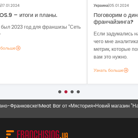
Украина
|
05.01.2024
Укра
Поговорим о динамике рынка
Фр
франчайзинга?
Сеть
Мет
Если задумались над вопросом «А для
мы 
чего мне аналитика?», вот несколько
мод
метрик, которые помогут понять, зачем
эко
вам это нужно.
выз
Узнать больше
Узн
-Франковске!
Meat Bar от «Мястория»
Новий магазин "Наш Кр