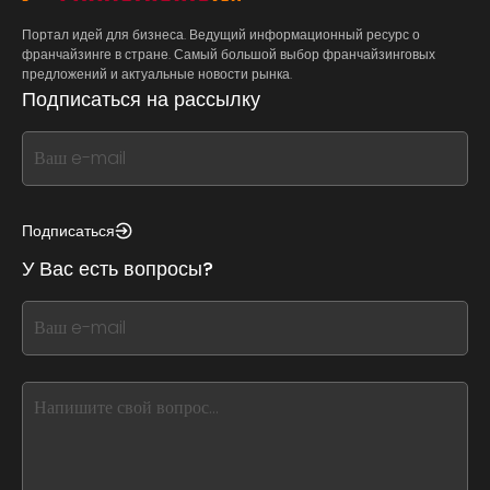
Портал идей для бизнеса. Ведущий информационный ресурс о
франчайзинге в стране. Самый большой выбор франчайзинговых
предложений и актуальные новости рынка.
Подписаться на рассылку
If
you
see
this,
Подписаться
leave
У Вас есть вопросы?
this
form
If
field
you
blank
see
this,
leave
this
form