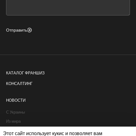
field
blank
Отправить
КАТАЛОГ ФРАНШИЗ
КОНСАЛТИНГ
НОВОСТИ
С Украины
Из мира
Интервью
Этот сайт использует кукис и позволяет вам