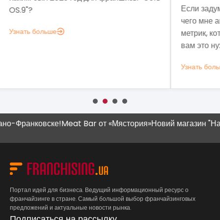
Если задумались над вопросом «А для
мы 
чего мне аналитика?», вот несколько
мод
метрик, которые помогут понять, зачем
эко
вам это нужно.
выз
Узнать больше
Узн
Франковске!
Meat Bar от «Мястория»
Новий магазин "Наш Кр
Портал идей для бизнеса. Ведущий информационный ресурс о
франчайзинге в стране. Самый большой выбор франчайзинговых
предложений и актуальные новости рынка.
Подписаться на рассылку