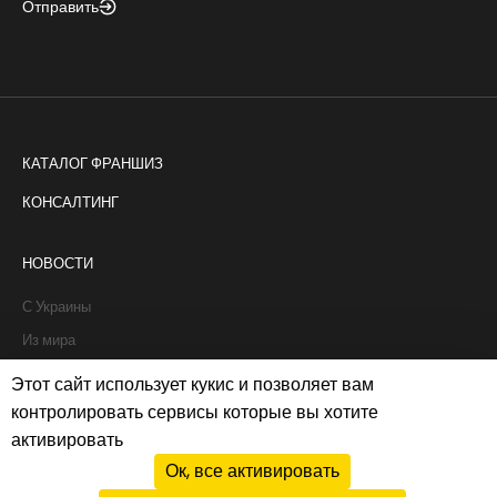
Отправить
КАТАЛОГ ФРАНШИЗ
КОНСАЛТИНГ
НОВОСТИ
С Украины
Из мира
Интервью
Этот сайт использует кукис и позволяет вам
Истории франчайзи
контролировать сервисы которые вы хотите
активировать
Рапорты
Ок, все активировать