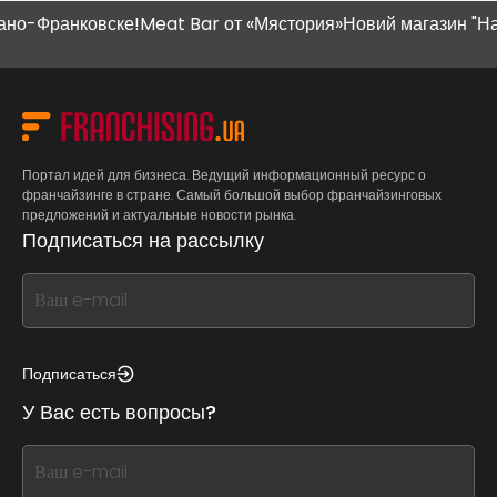
Франковске!
Meat Bar от «Мястория»
Новий магазин "Наш Кр
Портал идей для бизнеса. Ведущий информационный ресурс о
франчайзинге в стране. Самый большой выбор франчайзинговых
предложений и актуальные новости рынка.
Подписаться на рассылку
If
you
see
this,
Подписаться
leave
У Вас есть вопросы?
this
form
If
field
you