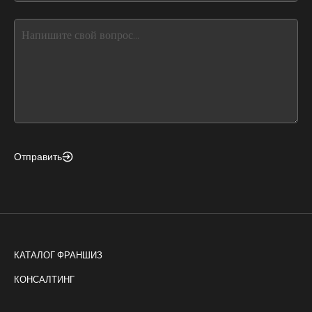
blank
see
this,
leave
this
form
field
blank
Отправить
КАТАЛОГ ФРАНШИЗ
КОНСАЛТИНГ