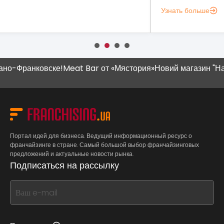
Узнать больше
Узн
Франковске!
Meat Bar от «Мястория»
Новий магазин "Наш Кр
Портал идей для бизнеса. Ведущий информационный ресурс о
франчайзинге в стране. Самый большой выбор франчайзинговых
предложений и актуальные новости рынка.
Подписаться на рассылку
If
you
see
this,