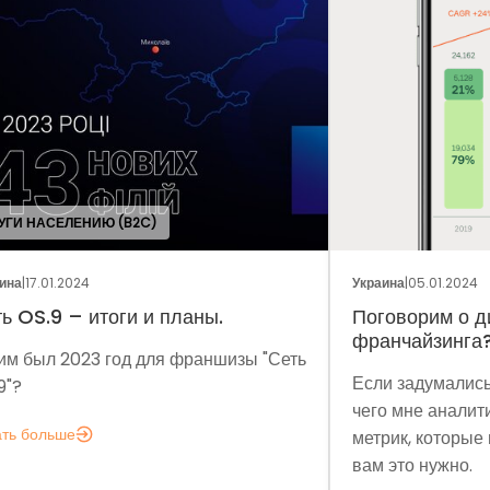
ОБЩ
Украина
|
05.01.2024
Укра
Поговорим о динамике рынка
Фр
франчайзинга?
Сеть
Мет
Если задумались над вопросом «А для
мы 
чего мне аналитика?», вот несколько
мод
метрик, которые помогут понять, зачем
эко
вам это нужно.
выз