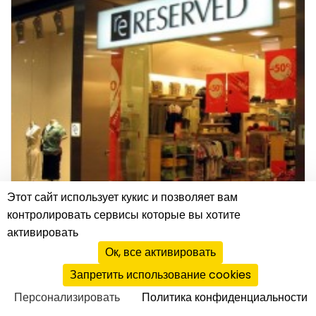
Этот сайт использует кукис и позволяет вам
контролировать сервисы которые вы хотите
активировать
МОДА
Ок, все активировать
Запретить использование cookies
ведение бизнеса
|
20.09.2011
Персонализировать
Политика конфиденциальности
Как открыть магазин одежды