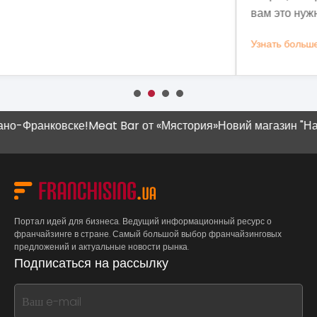
вам это нужно.
выз
Узнать больше
Узн
ранковске!
Meat Bar от «Мястория»
Новий магазин "Наш Кра
Портал идей для бизнеса. Ведущий информационный ресурс о
франчайзинге в стране. Самый большой выбор франчайзинговых
предложений и актуальные новости рынка.
Подписаться на рассылку
If
you