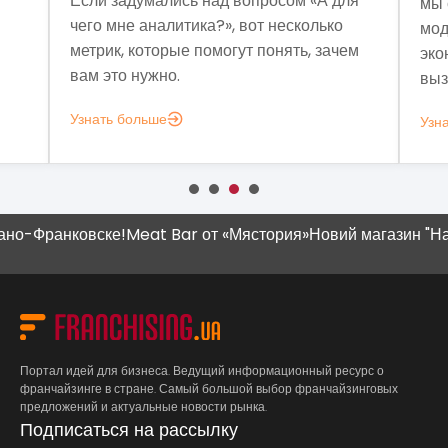
Если задумались над вопросом «А для
мы 
чего мне аналитика?», вот несколько
мод
метрик, которые помогут понять, зачем
эко
вам это нужно.
выз
Узнать больше
Узн
ранковске!
Meat Bar от «Мястория»
Новий магазин "Наш Кра
Портал идей для бизнеса. Ведущий информационный ресурс о
франчайзинге в стране. Самый большой выбор франчайзинговых
предложений и актуальные новости рынка.
Подписаться на рассылку