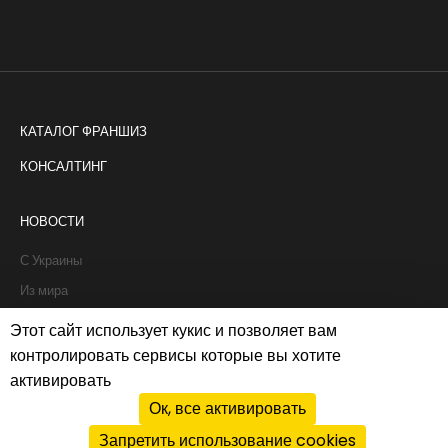
КАТАЛОГ ФРАНШИЗ
КОНСАЛТИНГ
НОВОСТИ
С Украины
Из мира
Интервью
Этот сайт использует кукис и позволяет вам
Истории франчайзи
контролировать сервисы которые вы хотите
активировать
Рапорты
Ок, все активировать
Запретить использование cookies