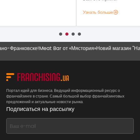
Узнать больше
Узн
ранковске!
Meat Bar от «Мястория»
Новий магазин "Наш Кра
Портал идей для бизнеса. Ведущий информационный ресурс о
франчайзинге в стране. Самый большой выбор франчайзинговых
предложений и актуальные новости рынка.
Подписаться на рассылку
If
you
see