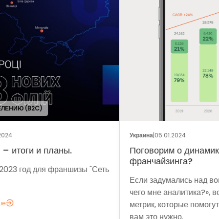
ОБЩ
Украина
|
05.01.2024
Укра
Поговорим о динамике рынка
Фр
франчайзинга?
Сеть
Мет
Если задумались над вопросом «А для
мы 
чего мне аналитика?», вот несколько
мод
метрик, которые помогут понять, зачем
эко
вам это нужно.
выз