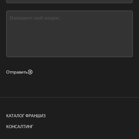
blank
see
this,
leave
this
form
field
blank
Отправить
КАТАЛОГ ФРАНШИЗ
КОНСАЛТИНГ