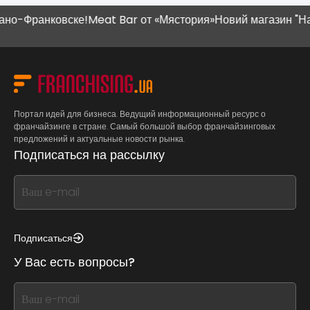
-Франковске!
Meat Bar от «Мястория»
Новий магазин "Наш К
Портал идей для бизнеса. Ведущий информационный ресурс о
франчайзинге в стране. Самый большой выбор франчайзинговых
предложений и актуальные новости рынка.
Подписаться на рассылку
If
you
see
this,
Подписаться
leave
У Вас есть вопросы?
this
form
If
field
you