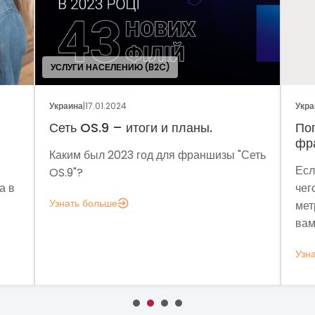
УСЛУГИ НАСЕЛЕНИЮ (B2C)
Украина
|
17.01.2024
Укра
Сеть OS.9 – итоги и планы.
По
фр
Каким был 2023 год для франшизы "Сеть
Есл
OS.9"?
а в
чег
Узнать больше
мет
вам
Узн