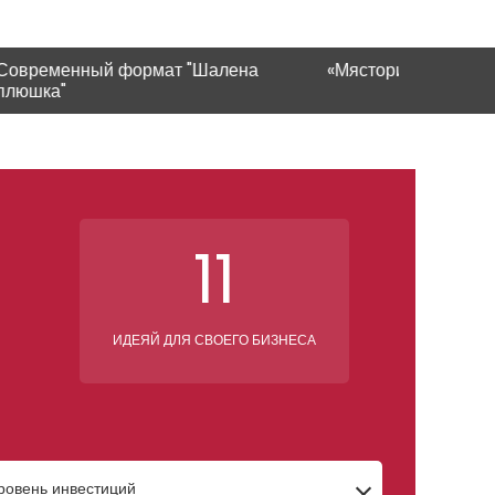
й формат "Шалена
«Мястория» в Ивано-Франковск
11
ИДЕЯЙ ДЛЯ СВОЕГО БИЗНЕСА
ровень инвестиций