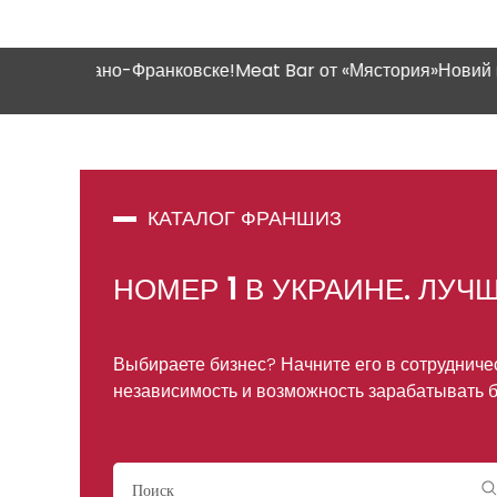
ано-Франковске!
Meat Bar от «Мястория»
Новий магазин "На
КАТАЛОГ ФРАНШИЗ
НОМЕР
1
В УКРАИНЕ. ЛУЧ
Выбираете бизнес? Начните его в сотрудниче
независимость и возможность зарабатывать 