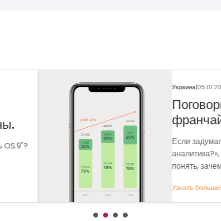
Укр
 рынка
Ф
Ме
сф
ля чего мне
вы
 которые помогут
вы
Уз
ОБЩЕСТВЕННОЕ ПИТАНИЕ