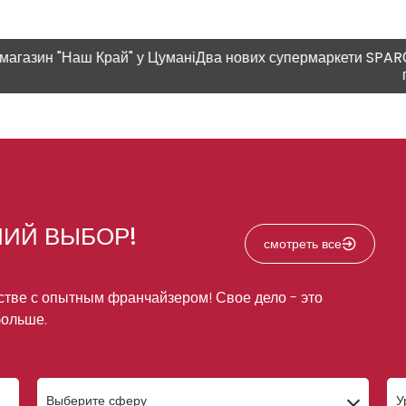
ш Край" у Цумані
Два нових супермаркети SPAR
Современны
плюшка"
ШИЙ ВЫБОР!
смотреть все
стве с опытным франчайзером! Свое дело - это
больше.
Выберите сферу
У