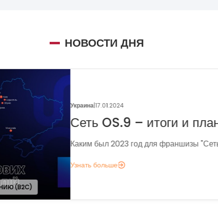
НОВОСТИ ДНЯ
Украина
|
05.01.2024
Поговорим о динамике
франчайзинга?
Если задумались над вопросом «А д
аналитика?», вот несколько метрик,
понять, зачем вам это нужно.
Узнать больше