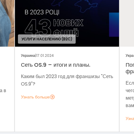
И НАСЕЛЕНИЮ (B2C)
а
|
17.01.2024
Украина
|
05.01.2024
OS.9 – итоги и планы.
Поговорим о дин
франчайзинга?
 был 2023 год для франшизы "Сеть
Если задумались н
?
чего мне аналитика
 больше
метрик, которые по
вам это нужно.
Узнать больше