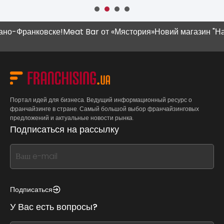
-Франковске!
Meat Bar от «Мястория»
Новий магазин "Наш К
Портал идей для бизнеса. Ведущий информационный ресурс о
франчайзинге в стране. Самый большой выбор франчайзинговых
предложений и актуальные новости рынка.
Подписаться на рассылку
If
you
see
this,
Подписаться
leave
У Вас есть вопросы?
this