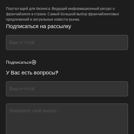
Портал идей для бизнеса. Ведущий информационный ресурс о
франчайзинге в стране. Самый большой выбор франчайзинговых
предложений и актуальные новости рынка.
Подписаться на рассылку
If
you
see
this,
Подписаться
leave
У Вас есть вопросы?
this
form
If
field
you
blank
see
this,
leave
this
form