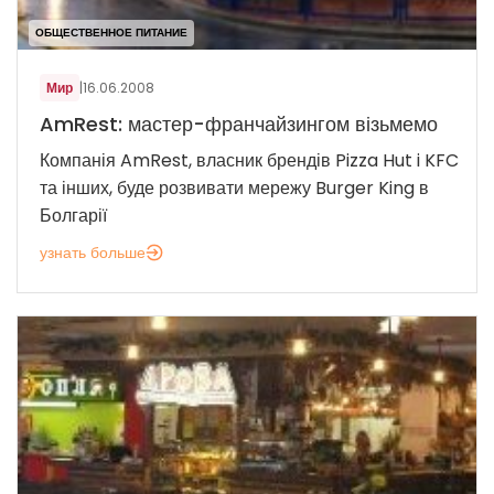
ОБЩЕСТВЕННОЕ ПИТАНИЕ
Мир
|
16.06.2008
AmRest: мастер-франчайзингом візьмемо
Компанія AmRest, власник брендів Pizza Hut i KFC
та інших, буде розвивати мережу Burger King в
Болгарії
узнать больше