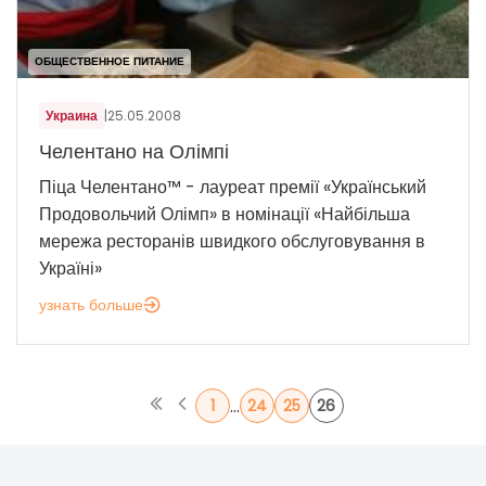
ОБЩЕСТВЕННОЕ ПИТАНИЕ
Украина
|
25.05.2008
Челентано на Олімпі
Піца Челентано™ - лауреат премії «Український
Продовольчий Олімп» в номінації «Найбільша
мережа ресторанів швидкого обслуговування в
Україні»
узнать больше
...
1
24
25
26