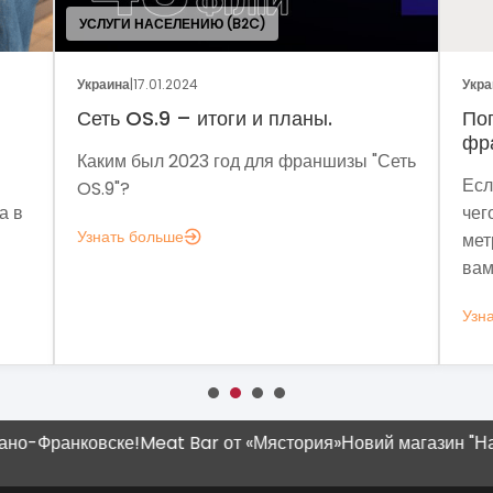
УСЛУГИ НАСЕЛЕНИЮ (B2C)
Украина
|
17.01.2024
Украи
Сеть OS.9 – итоги и планы.
Пог
фра
Каким был 2023 год для франшизы "Сеть
Если
OS.9"?
 в
чего
Узнать больше
метр
вам 
Узна
-Франковске!
Meat Bar от «Мястория»
Новий магазин "Наш К