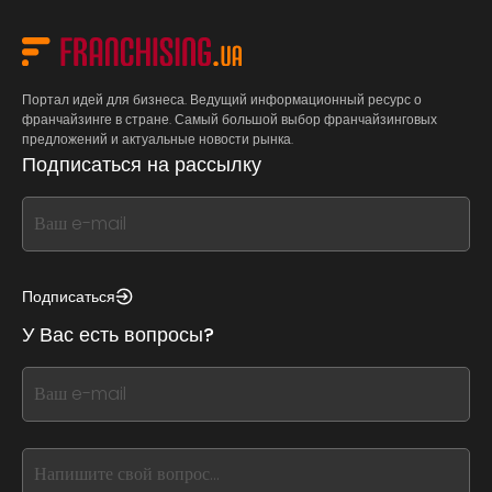
Портал идей для бизнеса. Ведущий информационный ресурс о
франчайзинге в стране. Самый большой выбор франчайзинговых
предложений и актуальные новости рынка.
Подписаться на рассылку
If
you
see
this,
Подписаться
leave
У Вас есть вопросы?
this
form
If
field
you
blank
see
this,
leave