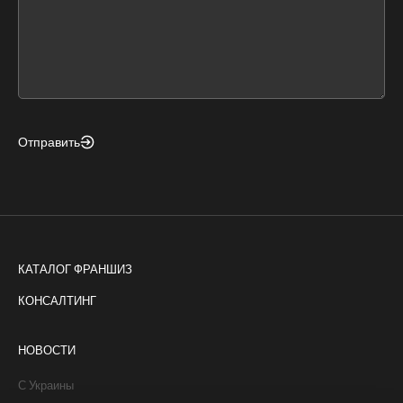
this
form
field
blank
Отправить
КАТАЛОГ ФРАНШИЗ
КОНСАЛТИНГ
НОВОСТИ
С Украины