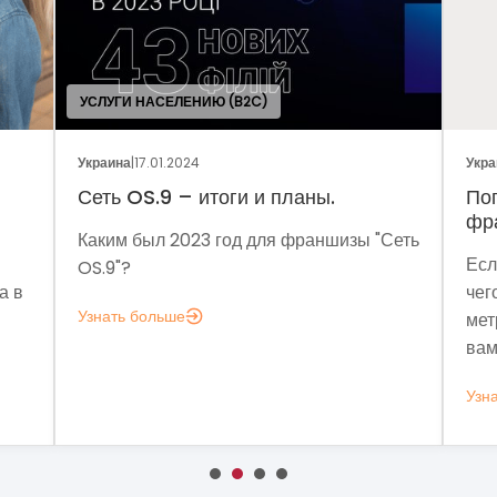
УСЛУГИ НАСЕЛЕНИЮ (B2C)
Украина
|
17.01.2024
Украина
|
Сеть OS.9 – итоги и планы.
Погов
франч
Каким был 2023 год для франшизы "Сеть
Если з
OS.9"?
чего мн
Узнать больше
метрик,
вам это
Узнать 