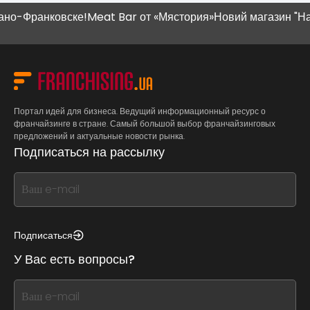
о-Франковске!
Meat Bar от «Мястория»
Новий магазин "Наш 
Портал идей для бизнеса. Ведущий информационный ресурс о
франчайзинге в стране. Самый большой выбор франчайзинговых
предложений и актуальные новости рынка.
Подписаться на рассылку
If
you
see
this,
Подписаться
leave
У Вас есть вопросы?
this
form
If
field
you