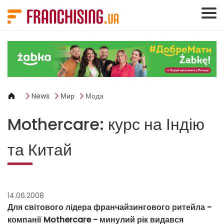
Панель управления cookies
News
Мир
Мода
Mothercare: курс на Індію
та Китай
14.06.2008
Для світового лідера франчайзингового ритейла -
компанії Mothercare - минулий рік видався