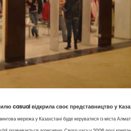
илю casual відкрила своє представництво у Каза
ингова мережа у Казахстані буде керуватися із міста Алмат
GE розвивається агресивно. Свого часу у 2006 році компан