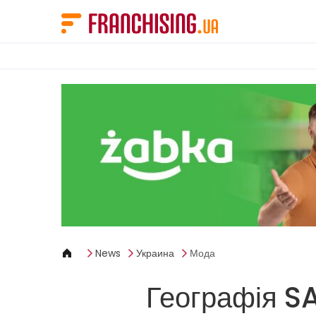
Панель управления cookies
News
Украина
Мода
Географія S