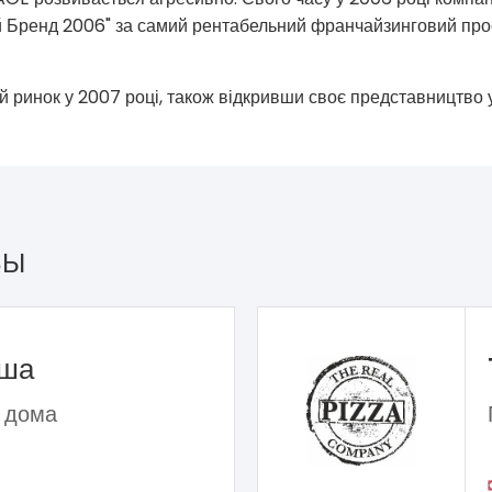
Бренд 2006" за самий рентабельний франчайзинговий прое
й ринок у 2007 році, також відкривши своє представництво у
ЗЫ
ьша
 дома