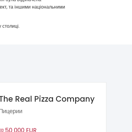
кт, та іншими національними
 столиці.
The Real Pizza Company
Пицерии
50 000 EUR