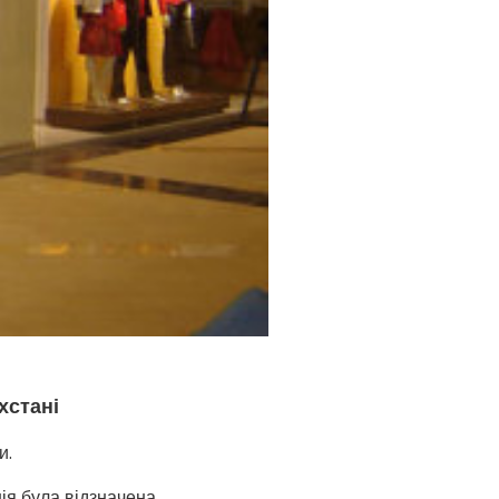
хстані
и.
ія була відзначена