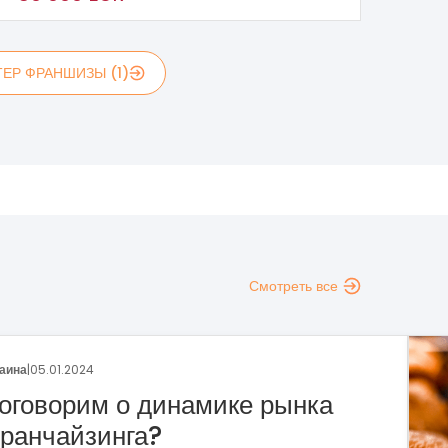
ЕР ФРАНШИЗЫ (1)
Смотреть все
аина
|
29.12.2023
раншиза пекарни «Сито»