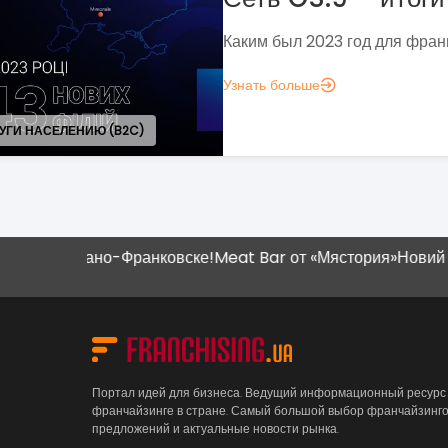
Если задумались над вопросом «А д
аналитика?», вот несколько метрик,
понять, зачем вам это нужно.
Узнать больше
Ивано-Франковске!
Meat Bar от «Мястория»
Новий магазин "
Портал идей для бизнеса. Ведущий информационный ресурс
франчайзинге в стране. Самый большой выбор франчайзинг
предложений и актуальные новости рынка.