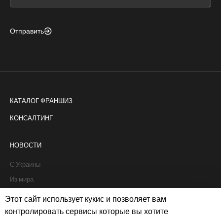
blank
Отправить
КАТАЛОГ ФРАНШИЗ
КОНСАЛТИНГ
НОВОСТИ
С Украины
Из мира
Интервью
Этот сайт использует кукис и позволяет вам
Истории франчайзи
контролировать сервисы которые вы хотите