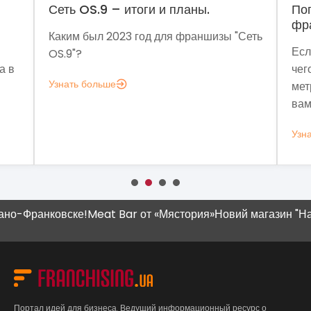
оги и планы.
Поговорим о динамике ры
франчайзинга?
год для франшизы "Сеть
Если задумались над вопросо
чего мне аналитика?», вот не
метрик, которые помогут поня
вам это нужно.
Узнать больше
-Франковске!
Meat Bar от «Мястория»
Новий магазин "Наш К
Портал идей для бизнеса. Ведущий информационный ресурс о