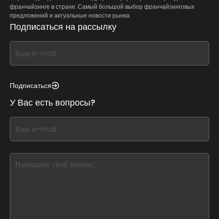
франчайзинге в стране. Самый большой выбор франчайзинговых
предложений и актуальные новости рынка.
Подписаться на рассылку
If
you
see
this,
Подписаться
leave
У Вас есть вопросы?
this
form
If
field
you
blank
see
this,
leave
this
form
field